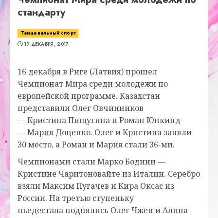
стандарту
Танцевальный спорт
19 ДЕКАБРЯ, 2017
16 декабря в Риге (Латвия) прошел
Чемпионат Мира среди молодежи по
европейской программе. Казахстан
представили Олег Овчинников
—
Кристина
Пищугина и
Роман
Юнкинд
—
Мария
Доценко. Олег и Кристина заняли
30 место, а Роман и Мария стали 36-ми.
Чемпионами стали Марко Бодини —
Кристине Чаритоновайте из Италии. Серебро
взяли Максим Пугачев и Кира Оксас из
России. На третью ступеньку
пьедестала поднялись Олег Чжен и Алина