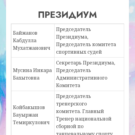
ПРЕЗИДИУМ
Председатель
Байжанов
Президиума,
Кабдулла
Председатель комитета
Мухатжанович
спортивных судей
Секретарь Президиума,
Мусина Инкара
Председатель
Бахытовна
Административного
Комитета
Председатель
тренерского
Койбакышов
комитета. Главный
Бауыржан
Тренер национальной
Темиркулович
сборной по
танцевальному спорту