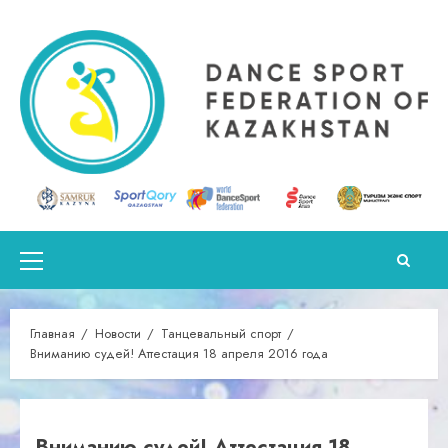
Перейти
к
содержимому
Основное
меню
Главная
Новости
Танцевальный спорт
Вниманию судей! Аттестация 18 апреля 2016 года
Вниманию судей! Аттестация 18