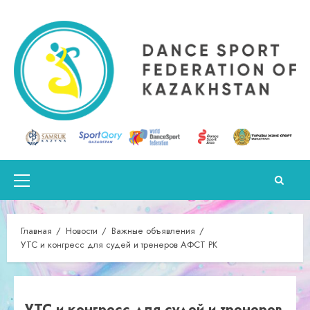
Перейти
к
содержимому
Основное
меню
Главная
Новости
Важные объявления
УТС и конгресс для судей и тренеров АФСТ РК
УТС и конгресс для судей и тренеров