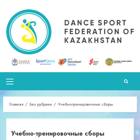
Перейти
к
содержимому
Основное
меню
Главная
Без рубрики
Учебно-тренировочные сборы
Учебно-тренировочные сборы