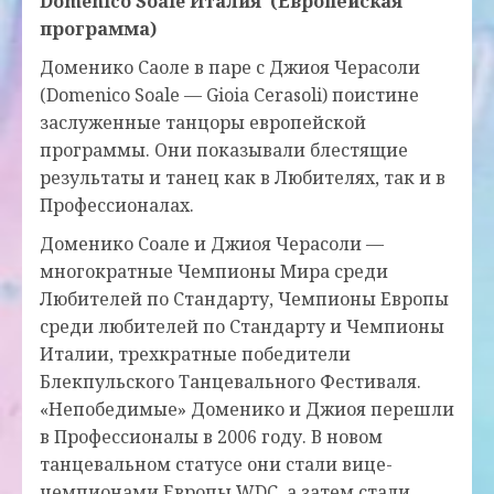
Domenico Soale Италия (Европейская
программа)
Доменико Саоле в паре с Джиоя Черасоли
(Domenico Soale — Gioia Cerasoli) поистине
заслуженные танцоры европейской
программы. Они показывали блестящие
результаты и танец как в Любителях, так и в
Профессионалах.
Доменико Соале и Джиоя Черасоли —
многократные Чемпионы Мира среди
Любителей по Стандарту, Чемпионы Европы
среди любителей по Стандарту и Чемпионы
Италии, трехкратные победители
Блекпульского Танцевального Фестиваля.
«Непобедимые» Доменико и Джиоя перешли
в Профессионалы в 2006 году. В новом
танцевальном статусе они стали вице-
чемпионами Европы WDC, а затем стали