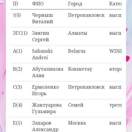
ID
ФИО
Город
Категори
!(0)
Черныш
Петропавловск
высшая
Виталий
ЗГС(1)
Звягин
Алматы
высшая
Сергей
A(1)
Sabanski
Belarus
WDSF
Andrei
B(2)
Абуталипова
Кокшетау
вторая
Алия
C(3)
Ермоленко
Петропавловск
высшая
Игорь
D(4)
Жантуарова
Семей
третья
Гульмира
E(5)
Захаров
Москва
высшая
Александр