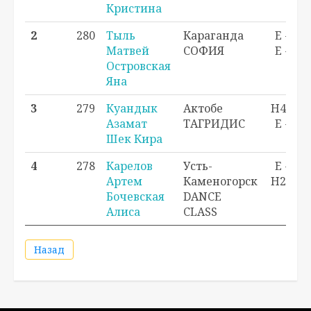
Кристина
2
280
Тыль
Караганда
E - 1
Матвей
СОФИЯ
E - 1
Островская
Яна
3
279
Куандык
Актобе
H4 - 1
Азамат
ТАГРИДИС
E - 2
Шек Кира
4
278
Карелов
Усть-
E - 3
Артем
Каменогорск
H2 - 1
Бочевская
DANCE
Алиса
CLASS
Назад