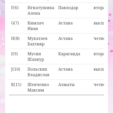
F(6)
Игнатушина
Павлодар
вторая
Алена
G(7)
Кимлач
Астана
высшая
Иван
H(8)
Мукатаев
Астана
четверта
Бахтияр
I(9)
Мусин
Караганда
вторая
Шахнур
J(10)
Польских
Астана
высшая
Владислав
K(11)
Шевченко
Алматы
четверта
Максим