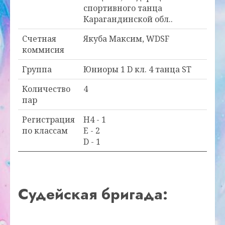
спортивного танца
Карагандинской обл..
Счетная
Якуба Максим, WDSF
коммисия
Группа
Юниоры 1 D кл. 4 танца ST
Количество
4
пар
Регистрация
H4 - 1
по классам
E - 2
D - 1
Судейская бригада: