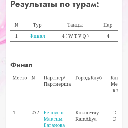
Результаты по турам:
N
Тур
Танцы
Пар
1
Финал
4 ( W T V Q )
4
Финал
Место
N
Партнер/
Город/Клуб
Класс/
Партнерша
Место
в кл.
Про
1
277
Белоусов
Кокшетау
D - 1
Максим
KamAliya
D - 1
Ваганова