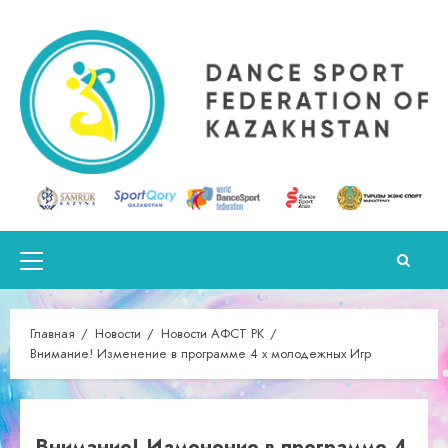
Перейти
к
содержимому
Основное
меню
Главная
Новости
Новости АФСТ РК
Внимание! Изменение в программе 4 х молодежных Игр
Внимание! Изменение в программе 4