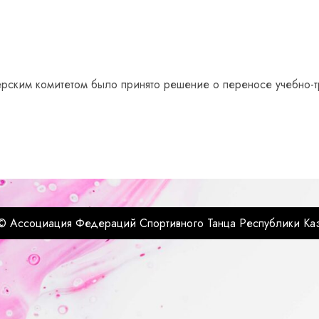
ерским комитетом было принято решение о переносе учебно-
© Ассоциация Федераций Спортивного Танца Республики Каз