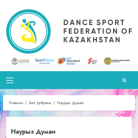
Перейти
к
содержимому
Основное
меню
Главная
Без рубрики
Наурыз Думан
Наурыз Думан