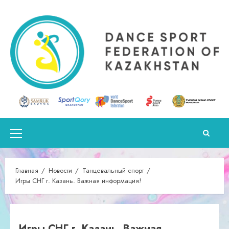
Перейти
к
содержимому
Основное
меню
Главная
Новости
Танцевальный спорт
Игры СНГ г. Казань. Важная информация!
Игры СНГ г. Казань. Важная