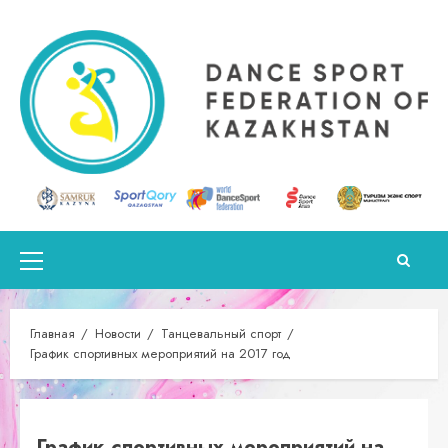
Перейти
к
содержимому
Основное
меню
Главная
Новости
Танцевальный спорт
График спортивных мероприятий на 2017 год
График спортивных мероприятий на