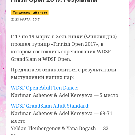
Танцевальный спорт
23 МАРТА, 2017
С 17 по 19 марта в Хельсинки (Финляндия)
прошел турнир «Finnish Open 2017», в
котором состоялись соревнования
WDSF
GrandSlam и
WDSF Open.
Предлагаем ознакомиться с результатами
выступлений наших пар:
WDSF Open Adult Ten Dance
:
Nariman Ashenov & Adel Kereyeva
—
5 место
WDSF GrandSlam Adult Standard
:
Nariman Ashenov & Adel Kereyeva
—
69-71
место
Yeldan Tleubergenov & Yana Bogash
—
83-