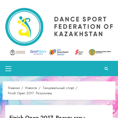
Перейти
к
содержимому
Основное
меню
Главная
Новости
Танцевальный спорт
Finish Open 2017. Результаты
Finish Open 2017. Результаты