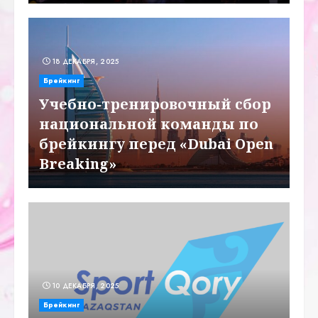
18 ДЕКАБРЯ, 2025
Брейкинг
Учебно-тренировочный сбор
национальной команды по
брейкингу перед «Dubai Open
Breaking»
10 ДЕКАБРЯ, 2025
Брейкинг