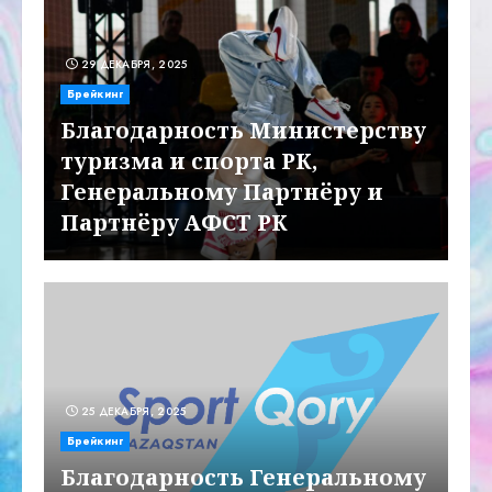
29 ДЕКАБРЯ, 2025
Брейкинг
Благодарность Министерству
туризма и спорта РК,
Генеральному Партнёру и
Партнёру АФСТ РК
25 ДЕКАБРЯ, 2025
Брейкинг
Благодарность Генеральному