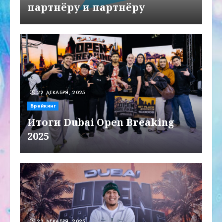
партнёру и партнёру
22 ДЕКАБРЯ, 2025
Брейкинг
Итоги Dubai Open Breaking
2025
22 ДЕКАБРЯ, 2025