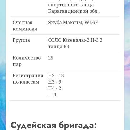
спортивного танца
Карагандинской обл..
Счетная
Якуба Максим, WDSF
коммисия
Группа
СОЛО Ювеналы-2 Н-3 3
танца В3
Количество
25
пар
Регистрация
H2 - 13
по классам
H3 - 9
H4 - 2
_ - 1
Судейская бригада: