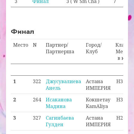
3
Финал
3 ( W Sm Cha )
7
Финал
Место
N
Партнер/
Город/
Класс/
Партнерша
Клуб
Место
в кл.
Прох
1
322
Джусувалиева
Астана
H3 - 1
Анель
ИМПЕРИЯ
2
264
Исаканова
Кокшетау
H3 - 2
Мадина
KamAliya
3
327
Сагинбаева
Астана
H2 - 1
Гулден
ИМПЕРИЯ