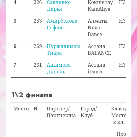
4
326
Савченко
Кокшетау
H3 - 4
Дарья
KamAliya
5
233
Амирбекова
Алматы
H3 - 5
Сафият
Nova
Dance
6
269
Нуржанкызы
Астана
H3 - 6
Тиара
BALANCE
7
261
Ашимова
Астана
H3 - 7
Данель
iDance
1\2 финала
Место
N
Партнер/
Город/
Класс/
О
Партнерша
Клуб
Место
в кл.
Проходн