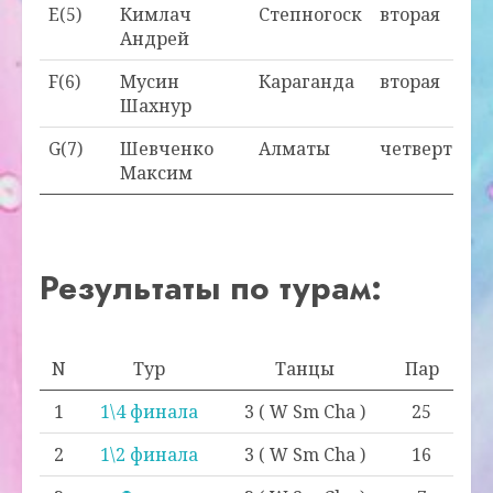
E(5)
Кимлач
Степногоск
вторая
Андрей
F(6)
Мусин
Караганда
вторая
Шахнур
G(7)
Шевченко
Алматы
четвертая
Максим
Результаты по турам:
N
Тур
Танцы
Пар
1
1\4 финала
3 ( W Sm Cha )
25
2
1\2 финала
3 ( W Sm Cha )
16