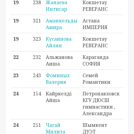
19
238
Жанаева
Кокшетау
H3
Интисар
РЕВЕРАНС
1
19
321
Аманкельды
Астана
H2 
Амира
ИМПЕРИЯ
19
323
Кусаинова
Кокшетау
H3
Айлин
РЕВЕРАНС
1
22
232
Альжанова
Караганда
H2
Аиша
СОФИЯ
1
23
243
Фоминых
Семей
H2
Валерия
Романтики
1
24
154
Кайркелді
Петропавловск
H2
Айша
КГУ ДЮСШ
1
гимнастики ,
Александра
24
251
Чагай
Шымкент
H2
Милита
ДУЭТ
1