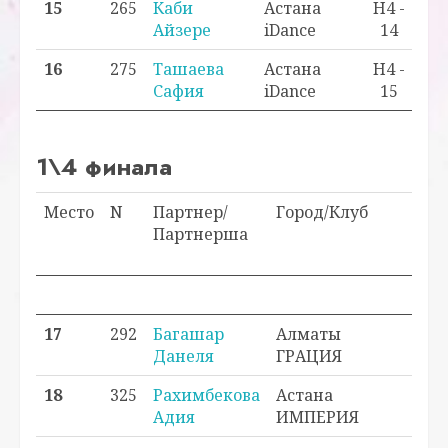
15
265
Каби
Астана
H4 -
Айзере
iDance
14
16
275
Ташаева
Астана
H4 -
Сафия
iDance
15
1\4 финала
Место
N
Партнер/
Город/Клуб
Кла
Партнерша
Мес
в к
17
292
Багашар
Алматы
H3
Данеля
ГРАЦИЯ
1
18
325
Рахимбекова
Астана
H2 
Адия
ИМПЕРИЯ