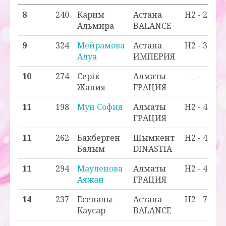
8
240
Карим
Астана
H2 - 2
Альмира
BALANCE
9
324
Мейрамова
Астана
H2 - 3
Алуа
ИМПЕРИЯ
10
274
Серік
Алматы
_ -
Жания
ГРАЦИЯ
11
198
Мун София
Алматы
H2 - 4
ГРАЦИЯ
11
262
Бакберген
Шымкент
H2 - 4
Балым
DINASTIA
11
294
Мауленова
Алматы
H2 - 4
Аяжан
ГРАЦИЯ
14
237
Есеналы
Астана
H2 - 7
Каусар
BALANCE