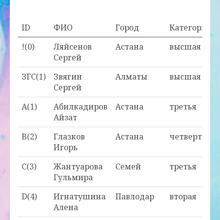
ID
ФИО
Город
Категория
!(0)
Ляйсенов
Астана
высшая
Сергей
ЗГС(1)
Звягин
Алматы
высшая
Сергей
A(1)
Абилкадиров
Астана
третья
Айзат
B(2)
Глазков
Астана
четвертая
Игорь
C(3)
Жантуарова
Семей
третья
Гульмира
D(4)
Игнатушина
Павлодар
вторая
Алена