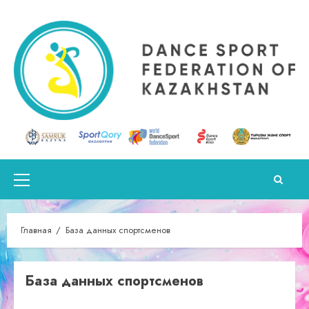
Перейти
к
содержимому
Основное
меню
Главная
База данных спортсменов
База данных спортсменов