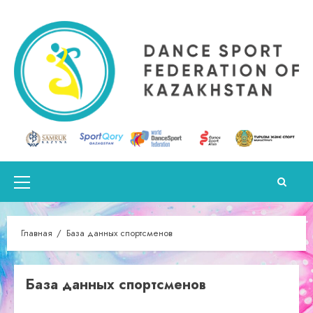
Перейти
к
содержимому
Основное
меню
Главная
База данных спортсменов
База данных спортсменов