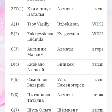
ЗГС(1)
Клименчук
Алматы
высшая
Наталья
A(1)
Tsoy Vasiliy
Uzbekistan
WDSF
B(2)
Zakrjevskaya
Kyrgyzstan
WDSF
Ludmila
C(3)
Антипин
Алматы
вторая
Максим
D(4)
Кибкало
Бишкек
высшая
Алексей
E(5)
Самойлов
Усть-
высшая
Валерий
Каменогорск
F(6)
Цыганкова
Алматы
первая
Татьяна
G(7)
Шуть Ольга
Шымкент
высшая