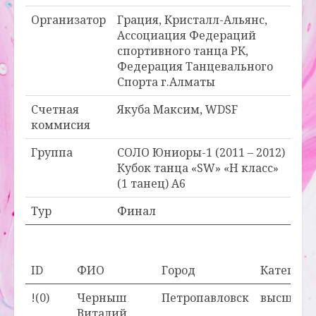
Организатор
Грация, Кристалл-Альянс,
Ассоциация Федераций
спортивного танца РК,
Федерация Танцевального
Спорта г.Алматы
Счетная
Якуба Максим, WDSF
коммисия
Группа
СОЛО Юниоры-1 (2011 – 2012)
Кубок танца «SW» «Н класс»
(1 танец) А6
Тур
Финал
ID
ФИО
Город
Категори
!(0)
Черныш
Петропавловск
высшая
Виталий