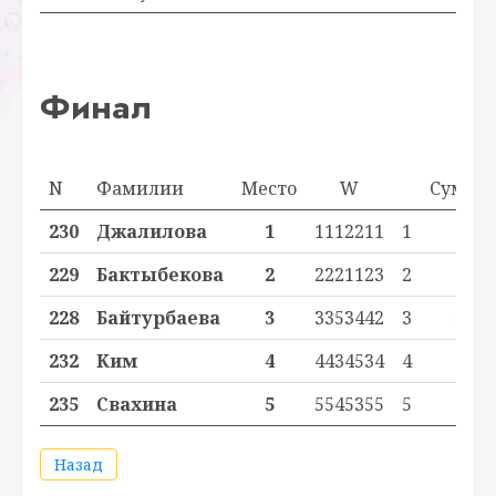
Финал
N
Фамилии
Место
W
Сумма
230
Джалилова
1
1112211
1
1
229
Бактыбекова
2
2221123
2
2
228
Байтурбаева
3
3353442
3
3
232
Ким
4
4434534
4
4
235
Свахина
5
5545355
5
5
Назад