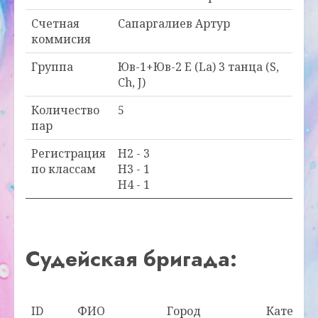
Счетная
Сапаргалиев Артур
коммисия
Группа
Юв-1+Юв-2 E (La) 3 танца (S,
Ch, J)
Количество
5
пар
Регистрация
H2 - 3
по классам
H3 - 1
H4 - 1
Судейская бригада:
ID
ФИО
Город
Категор