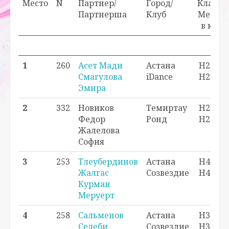
Место
N
Партнер/
Город/
Класс/
Партнерша
Клуб
Место
в кл.
Прох
1
260
Асет Мади
Астана
H2 - 1
Смагулова
iDance
H2 - 1
Эмира
2
332
Новиков
Темиртау
H2 - 2
Федор
Ронд
H2 - 2
Жалелова
София
3
253
Тлеубердинов
Астана
H4 - 3
Жалгас
Созвездие
H4 - 3
Курман
Меруерт
4
258
Сальменов
Астана
H3 - 3
Селеби
Созвездие
H3 - 3