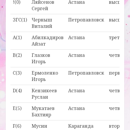
!(0)
Ляйсенов
Астана
высшая
Сергей
ЗГС(1)
Черныш
Петропавловск
высшая
Виталий
A(1)
Абилкадиров
Астана
третья
Айзат
B(2)
Глазков
Астана
четверт
Игорь
C(3)
Ермоленко
Петропавловск
первая
Игорь
D(4)
Кензикеев
Астана
четверт
Руслан
E(5)
Мукатаев
Астана
четверт
Бахтияр
F(6)
Мусин
Караганда
вторая