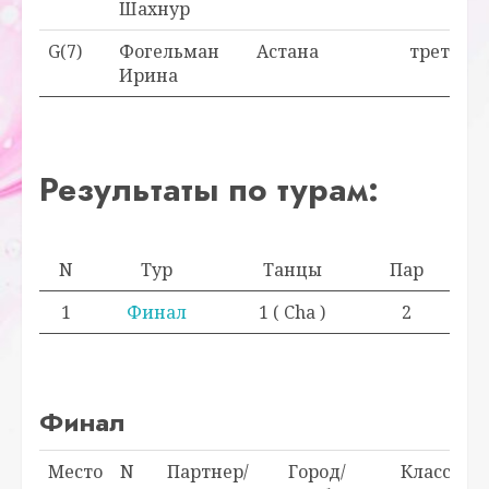
Шахнур
G(7)
Фогельман
Астана
третья
Ирина
Результаты по турам:
N
Тур
Танцы
Пар
1
Финал
1 ( Cha )
2
Финал
Место
N
Партнер/
Город/
Класс/
О