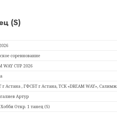
ц (S)
2026
ское соревнование
M WAY CUP 2026
а
 г Астана , ГФСБТ г Астана, ТСК «DREAM WAY», Салим
галиев Артур
Хобби Откр. 1 танец (S)