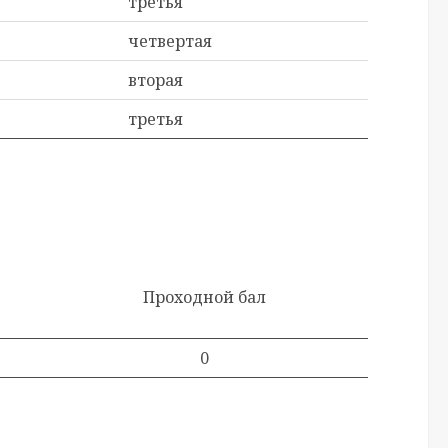
третья
четвертая
вторая
третья
Проходной бал
0