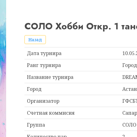
СОЛО Хобби Откр. 1 тане
Назад
Дата турнира
10.05.
Ранг турнира
Город
Название турнира
DREA
Город
Астан
Организатор
ГФСБТ
Счетная коммисия
Сапар
Группа
СОЛО 
Количество пар
2