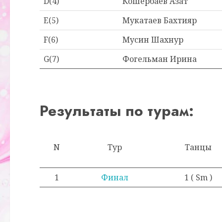
D(4)
Кошербаев Азат
E(5)
Мукатаев Бахтияр
F(6)
Мусин Шахнур
G(7)
Фогельман Ирина
Результаты по турам:
N
Тур
Танцы
1
Финал
1 ( Sm )