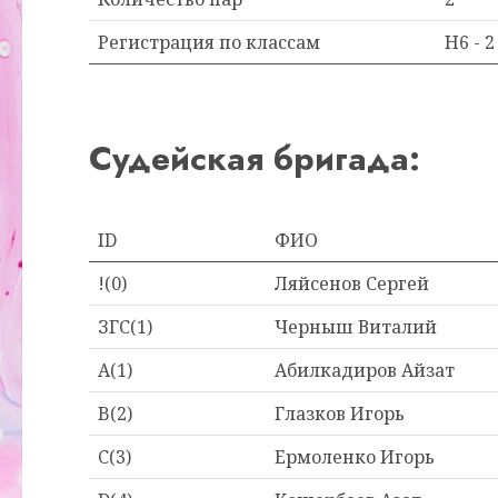
Регистрация по классам
H6 - 2
Судейская бригада:
ID
ФИО
!(0)
Ляйсенов Сергей
ЗГС(1)
Черныш Виталий
A(1)
Абилкадиров Айзат
B(2)
Глазков Игорь
C(3)
Ермоленко Игорь