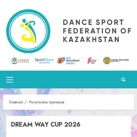
Перейти
к
содержимому
Основное
меню
Главная
Результаты турниров
DREAM WAY CUP 2026