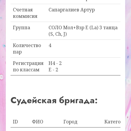
Счетная
Сапаргалиев Артур
коммисия
Группа
СОЛО Мол+Взр E (La) 3 танца
(S, Ch, J)
Количество
4
пар
Регистрация
H4 - 2
по классам
E - 2
Судейская бригада:
ID
ФИО
Город
Категория