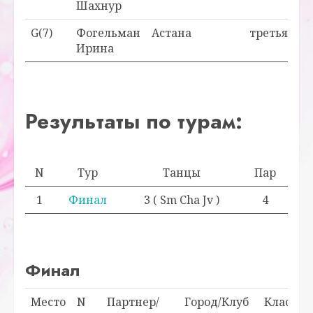
Шахнур
G(7)
Фогельман
Астана
третья
Ирина
Результаты по турам:
N
Тур
Танцы
Пар
1
Финал
3 ( Sm Cha Jv )
4
Финал
Место
N
Партнер/
Город/Клуб
Класс/