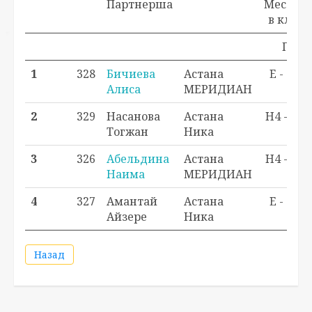
Партнерша
Место
в кл.
Прохо
1
328
Бичиева
Астана
E - 1
Алиса
МЕРИДИАН
2
329
Насанова
Астана
H4 - 1
Тогжан
Ника
3
326
Абельдина
Астана
H4 - 2
Наима
МЕРИДИАН
4
327
Амантай
Астана
E - 4
Айзере
Ника
Назад