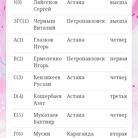
!(0)
Ляйсенов
Астана
высшая
Сергей
ЗГС(1)
Черныш
Петропавловск
высшая
Виталий
A(1)
Глазков
Астана
четвертая
Игорь
B(2)
Ермоленко
Петропавловск
первая
Игорь
C(3)
Кензикеев
Астана
четвертая
Руслан
D(4)
Кошербаев
Астана
третья
Азат
E(5)
Мукатаев
Астана
четвертая
Бахтияр
F(6)
Мусин
Караганда
вторая