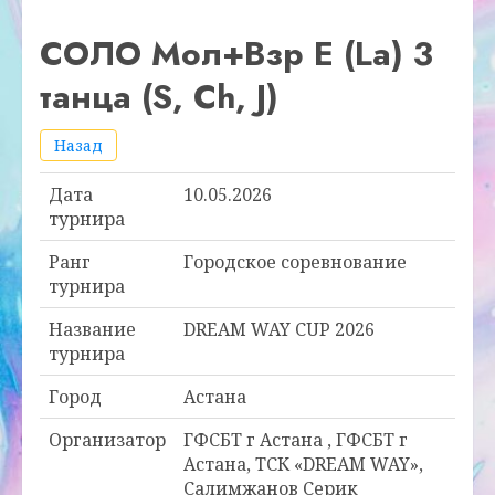
СОЛО Мол+Взр E (La) 3
танца (S, Ch, J)
Назад
Дата
10.05.2026
турнира
Ранг
Городское соревнование
турнира
Название
DREAM WAY CUP 2026
турнира
Город
Астана
Организатор
ГФСБТ г Астана , ГФСБТ г
Астана, ТСК «DREAM WAY»,
Салимжанов Серик