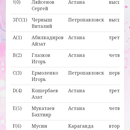
!(0)
Ляйсенов
Астана
высшая
Сергей
ЗГС(1)
Черныш
Петропавловск
высшая
Виталий
A(1)
Абилкадиров
Астана
третья
Айзат
B(2)
Глазков
Астана
четверт
Игорь
C(3)
Ермоленко
Петропавловск
первая
Игорь
D(4)
Кошербаев
Астана
третья
Азат
E(5)
Мукатаев
Астана
четверт
Бахтияр
F(6)
Мусин
Караганда
вторая