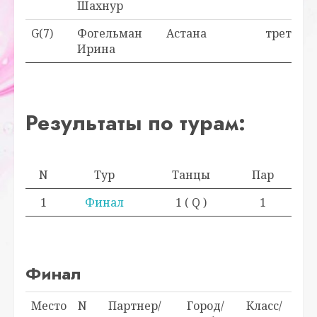
Шахнур
G(7)
Фогельман
Астана
третья
Ирина
Результаты по турам:
N
Тур
Танцы
Пар
1
Финал
1 ( Q )
1
Финал
Место
N
Партнер/
Город/
Класс/
Очк