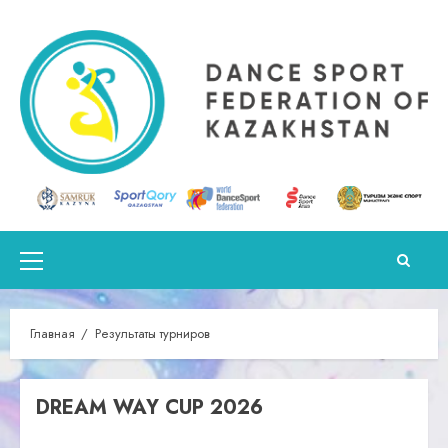
Перейти
к
содержимому
Основное
меню
Главная
Результаты турниров
DREAM WAY CUP 2026