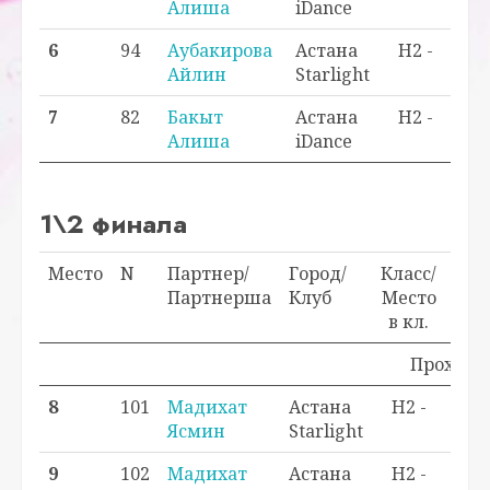
Алиша
iDance
6
94
Аубакирова
Астана
H2 -
0,
Айлин
Starlight
7
82
Бакыт
Астана
H2 -
0,
Алиша
iDance
1\2 финала
Место
N
Партнер/
Город/
Класс/
Очк
Партнерша
Клуб
Место
в кл.
Проходно
8
101
Мадихат
Астана
H2 -
0,0
Ясмин
Starlight
9
102
Мадихат
Астана
H2 -
0,0