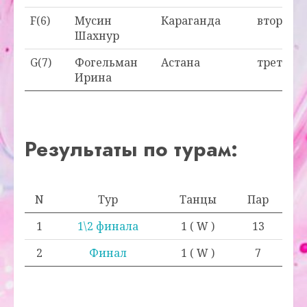
F(6)
Мусин
Караганда
вторая
Шахнур
G(7)
Фогельман
Астана
третья
Ирина
Результаты по турам:
N
Тур
Танцы
Пар
1
1\2 финала
1 ( W )
13
2
Финал
1 ( W )
7