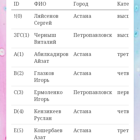
ID
ФИО
Город
Категор
!(0)
Ляйсенов
Астана
высшая
Сергей
ЗГС(1)
Черныш
Петропавловск
высшая
Виталий
A(1)
Абилкадиров
Астана
третья
Айзат
B(2)
Глазков
Астана
четверт
Игорь
C(3)
Ермоленко
Петропавловск
первая
Игорь
D(4)
Кензикеев
Астана
четверт
Руслан
E(5)
Кошербаев
Астана
третья
Азат