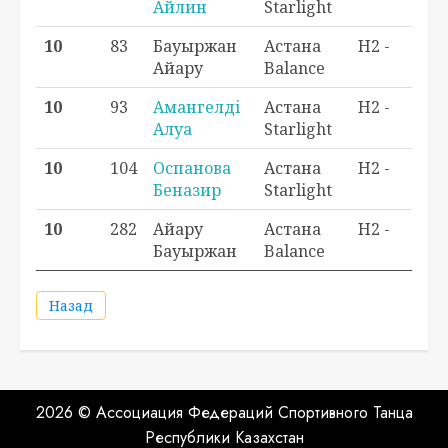
Айлин
Starlight
10
83
Бауыржан
Астана
H2 -
0,0
Айару
Balance
10
93
Амангелді
Астана
H2 -
0,0
Алуа
Starlight
10
104
Оспанова
Астана
H2 -
0,0
Беназир
Starlight
10
282
Айару
Астана
H2 -
0,0
Бауыржан
Balance
Назад
2026 © Ассоциация Федераций Спортивного Танца
Республики Казахстан