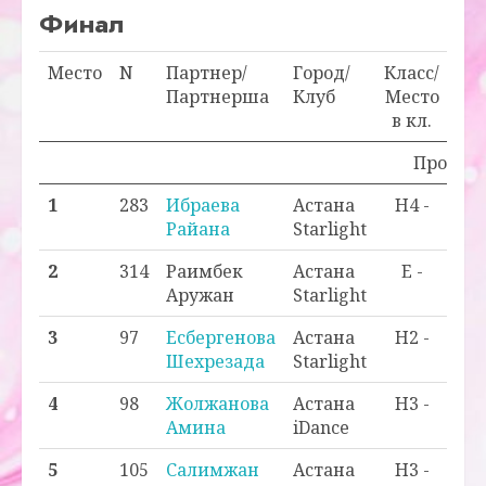
Финал
Место
N
Партнер/
Город/
Класс/
Оч
Партнерша
Клуб
Место
в кл.
Проходн
1
283
Ибраева
Астана
H4 -
0,
Райана
Starlight
2
314
Раимбек
Астана
E -
0,
Аружан
Starlight
3
97
Есбергенова
Астана
H2 -
0,
Шехрезада
Starlight
4
98
Жолжанова
Астана
H3 -
0,
Амина
iDance
5
105
Салимжан
Астана
H3 -
0,