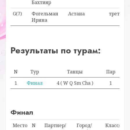
Бахтияр
G(7)
Фогельман
Астана
третья
Ирина
Результаты по турам:
N
Тур
Танцы
Пар
1
Финал
4 ( W Q Sm Cha )
1
Финал
Место
N
Партнер/
Город/
Класс/
О