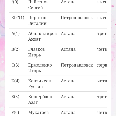
!(0)
Ляйсенов
Астана
высшая
Сергей
ЗГС(1)
Черныш
Петропавловск
высшая
Виталий
A(1)
Абилкадиров
Астана
третья
Айзат
B(2)
Глазков
Астана
четверт
Игорь
C(3)
Ермоленко
Петропавловск
первая
Игорь
D(4)
Кензикеев
Астана
четверт
Руслан
E(5)
Кошербаев
Астана
третья
Азат
F(6)
Мукатаев
Астана
четверт