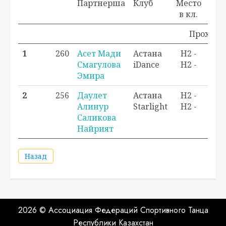
Партнерша
Клуб
Место
в кл.
Проходно
1
260
Асет Мади
Астана
H2 -
0,0
Смагулова
iDance
H2 -
0,0
Эмира
2
256
Даулет
Астана
H2 -
0,0
Алинур
Starlight
H2 -
0,0
Саликова
Найрият
Назад
2026 © Ассоциация Федераций Спортивного Танца
Республики Казахстан