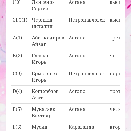
!(0)
Ляйсенов
Астана
высшая
Сергей
ЗГС(1)
Черныш
Петропавловск
высшая
Виталий
A(1)
Абилкадиров
Астана
третья
Айзат
B(2)
Глазков
Астана
четверт
Игорь
C(3)
Ермоленко
Петропавловск
первая
Игорь
D(4)
Кошербаев
Астана
третья
Азат
E(5)
Мукатаев
Астана
четверт
Бахтияр
F(6)
Мусин
Караганда
вторая