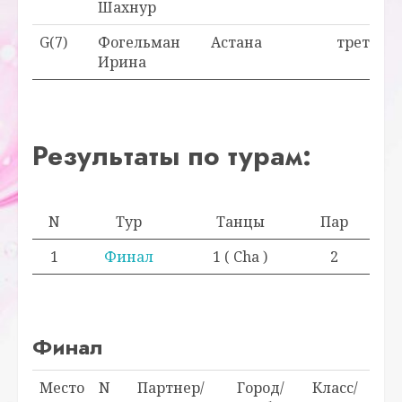
Шахнур
G(7)
Фогельман
Астана
третья
Ирина
Результаты по турам:
N
Тур
Танцы
Пар
1
Финал
1 ( Cha )
2
Финал
Место
N
Партнер/
Город/
Класс/
Очк