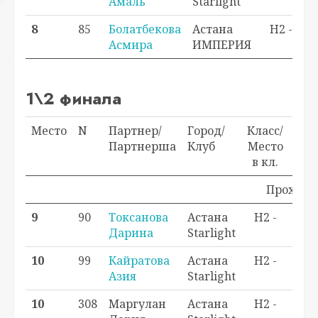
Амаль
Starlight
8
85
Болатбекова
Астана
H2 -
Асмира
ИМПЕРИЯ
1\2 финала
Место
N
Партнер/
Город/
Класс/
Очк
Партнерша
Клуб
Место
в кл.
Проходно
9
90
Токсанова
Астана
H2 -
0,0
Дарина
Starlight
10
99
Кайратова
Астана
H2 -
0,0
Азия
Starlight
10
308
Маргулан
Астана
H2 -
0,0