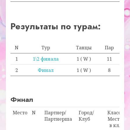
Результаты по турам:
N
Тур
Танцы
Пар
1
1\2 финала
1 ( W )
11
2
Финал
1 ( W )
8
Финал
Место
N
Партнер/
Город/
Класс/
О
Партнерша
Клуб
Место
в кл.