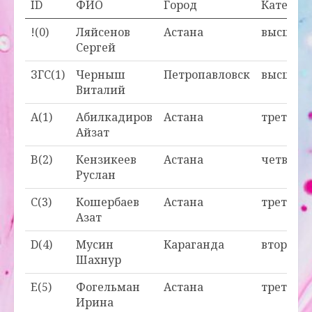
ID
ФИО
Город
Категор
!(0)
Ляйсенов
Астана
высшая
Сергей
ЗГС(1)
Черныш
Петропавловск
высшая
Виталий
A(1)
Абилкадиров
Астана
третья
Айзат
B(2)
Кензикеев
Астана
четверт
Руслан
C(3)
Кошербаев
Астана
третья
Азат
D(4)
Мусин
Караганда
вторая
Шахнур
E(5)
Фогельман
Астана
третья
Ирина