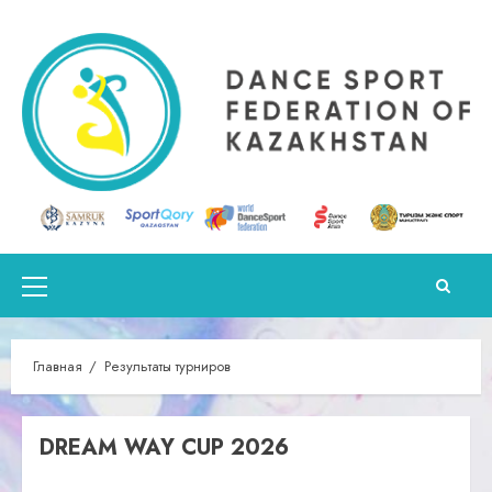
Перейти
к
содержимому
Основное
меню
Главная
Результаты турниров
DREAM WAY CUP 2026