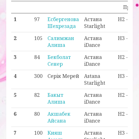
Прохо
1
97
Есбергенова
Астана
H2 -
Шехрезада
Starlight
2
105
Салимжан
Астана
H3 -
Алиша
iDance
3
84
Бекболат
Астана
H2 -
Сенер
iDance
4
300
Серiк Мерей
Astana
H3 -
Starlight
5
82
Бакыт
Астана
H2 -
Алиша
iDance
6
80
Акшабек
Астана
H2 -
Айсана
iDance
7
100
Кияш
Астана
H3 -