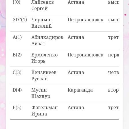
!(0)
Ляйсенов
Астана
высшая
Сергей
ЗГС(1)
Черныш
Петропавловск
высшая
Виталий
A(1)
Абилкадиров
Астана
третья
Айзат
B(2)
Ермоленко
Петропавловск
первая
Игорь
C(3)
Кензикеев
Астана
четверт
Руслан
D(4)
Мусин
Караганда
вторая
Шахнур
E(5)
Фогельман
Астана
третья
Ирина