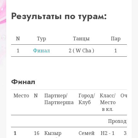
Результаты по турам:
N
Тур
Танцы
Пар
1
Финал
2 ( W Cha )
1
Финал
Место
N
Партнер/
Город/
Класс/
Очки
Партнерша
Клуб
Место
в кл.
Проходной б
1
16
Кызыр
Семей
H2 - 1
3,0