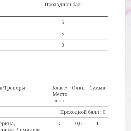
Проходной бал
6
5
0
и/Тренеры
Класс/
Очки
Сумма
Место
в кл.
Проходной балл : 0
ерина,
E -
0,0
1
ерина, Демидова