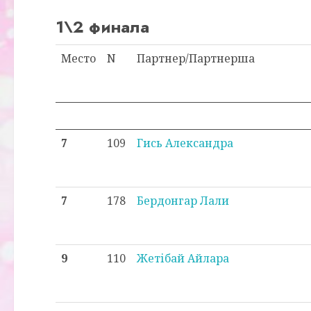
1\2 финала
Место
N
Партнер/Партнерша
7
109
Гись Александра
7
178
Бердонгар Лали
9
110
Жетібай Айлара