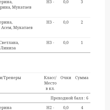
ерина,
H3 -
0,0
3
рина, Мукатаев
ерина,
H3 -
0,0
2
 Асем, Мукатаев
Светлана,
H3 -
0,0
1
 Линиза
и/Тренеры
Класс/
Очки
Сумма
Место
в кл.
Проходной балл : 6
ерина
H2 -
0,0
4