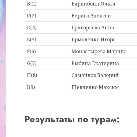
B(2)
Баринбойн Ольга
C(3)
Верига Алексей
D(4)
Григорьева Анна
E(5)
Ермоленко Игорь
F(6)
Монастырева Марина
G(7)
Рыбина Екатерина
H(8)
Самойлов Валерий
I(9)
Шевченко Максим
Результаты по турам: