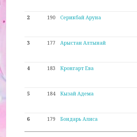
2
190
Серикбай Аруна
3
177
Арыстан Алтынай
4
183
Кронгарт Ева
5
184
Кызай Адема
6
179
Бондарь Алиса