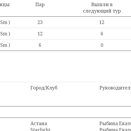
анцы
Пар
Вышли в
следующий тур
 Sm )
23
12
 Sm )
12
6
 Sm )
6
0
Город/Клуб
Руководител
Астана
Рыбина Екат
Starlight
Рыбина Екат