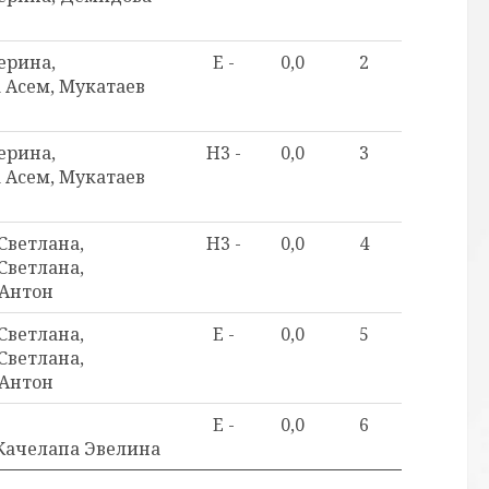
ерина,
E -
0,0
2
 Асем, Мукатаев
ерина,
H3 -
0,0
3
 Асем, Мукатаев
Светлана,
H3 -
0,0
4
Светлана,
Антон
Светлана,
E -
0,0
5
Светлана,
Антон
E -
0,0
6
 Качелапа Эвелина