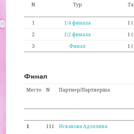
N
Тур
Т
1
1\4 финала
1 (
2
1\2 финала
1 (
3
Финал
1 (
Финал
Место
N
Партнер/Партнерша
1
111
Искакова Адэллина