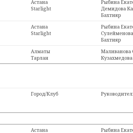
Астана
Рыбина Екат
Starlight
Демидова Ка
Бахтияр
Астана
Рыбина Екат
Starlight
Сулейменова
Бахтияр
Алматы
Маливанова 
Тарлан
Кузахмедова
Город/Клуб
Руководител
Астана
Рыбина Екат