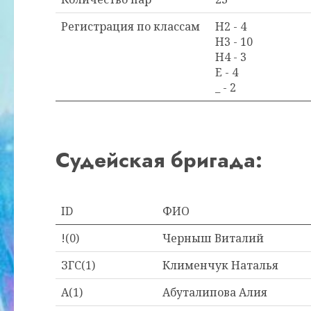
Регистрация по классам
H2 - 4
H3 - 10
H4 - 3
E - 4
_ - 2
Судейская бригада:
ID
ФИО
!(0)
Черныш Виталий
ЗГС(1)
Клименчук Наталья
A(1)
Абуталипова Алия