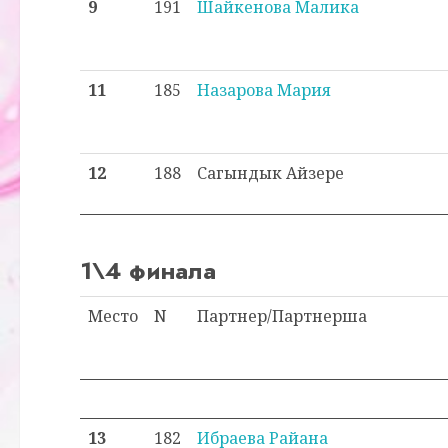
9
191
Шайкенова Малика
11
185
Назарова Мария
12
188
Сагындык Айзере
1\4 финала
Место
N
Партнер/Партнерша
13
182
Ибраева Райана