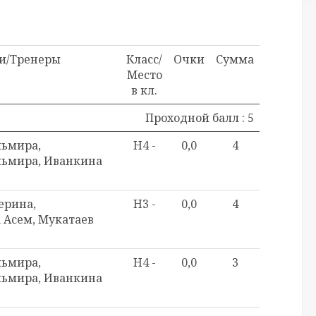
и/Тренеры
Класс/
Очки
Сумма
Место
в кл.
Проходной балл : 5
ьмира,
H4 -
0,0
4
ьмира, Иванкина
ерина,
H3 -
0,0
4
 Асем, Мукатаев
ьмира,
H4 -
0,0
3
ьмира, Иванкина