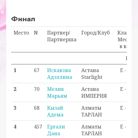
Финал
Место
N
Партнер/
Город/Клуб
Класс/
Партнерша
Место
в кл.
Прох
1
67
Искакова
Астана
E - 1
Адэллина
Starlight
2
70
Мелик
Астана
E - 2
Марьям
ИМПЕРИЯ
3
68
Кызай
Алматы
E - 3
Адема
ТАРЛАН
4
457
Ергали
Алматы
E - 4
Дана
ТАРЛАН