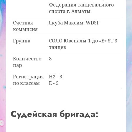
Федерация танцевального
спорта г. Алматы
Счетная
Якуба Максим, WDSF
коммисия
Группа
СОЛО Ювеналы-1 до «Е» ST 3
танцев
Количество
8
пар
Регистрация
H2 - 3
по классам
E - 5
Судейская бригада: