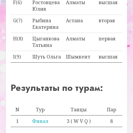
F(6)
Ростовцева
Алматы
высшая
Юлия
G(7)
Рыбина
Астана
вторая
Екатерина
H(8)
Цыганкова
Алматы
первая
Татьяна
I(9)
Шуть Ольга
Шымкент
высшая
Результаты по турам:
N
Тур
Танцы
Пар
1
Финал
3 ( W V Q )
8