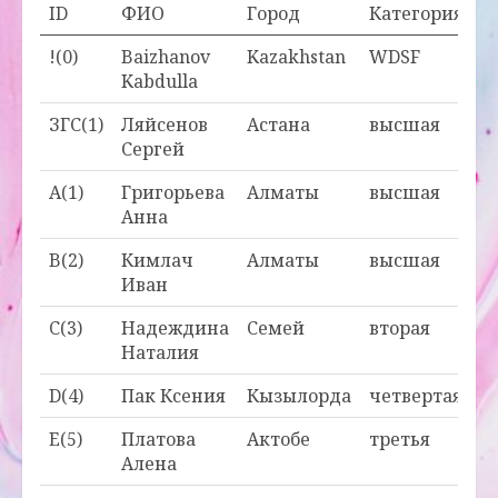
ID
ФИО
Город
Категория
!(0)
Baizhanov
Kazakhstan
WDSF
Kabdulla
ЗГС(1)
Ляйсенов
Астана
высшая
Сергей
A(1)
Григорьева
Алматы
высшая
Анна
B(2)
Кимлач
Алматы
высшая
Иван
C(3)
Надеждина
Семей
вторая
Наталия
D(4)
Пак Ксения
Кызылорда
четвертая
E(5)
Платова
Актобе
третья
Алена