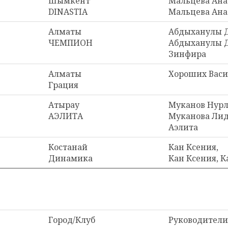
Шымкент
Мальцева Ана
DINASTIA
Мальцева Ана
Алматы
Абдыханулы 
ЧЕМПИОН
Абдыханулы Д
Зинфира
Алматы
Хороших Вас
Грация
Атырау
Муканов Нурл
АЭЛИТА
Муканова Лид
Аэлита
Костанай
Кан Ксения,
Динамика
Кан Ксения, 
Город/Клуб
Руководители