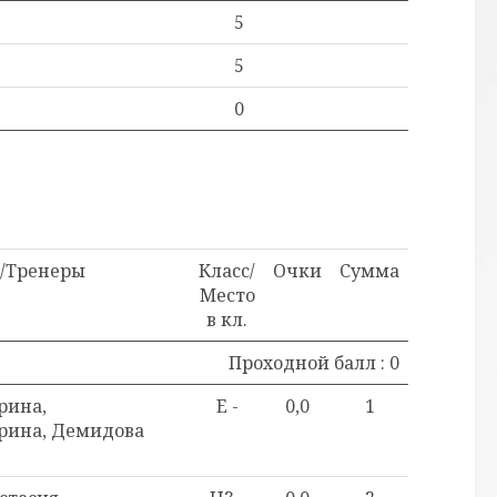
5
5
0
/Тренеры
Класс/
Очки
Сумма
Место
в кл.
Проходной балл : 0
рина,
E -
0,0
1
рина, Демидова