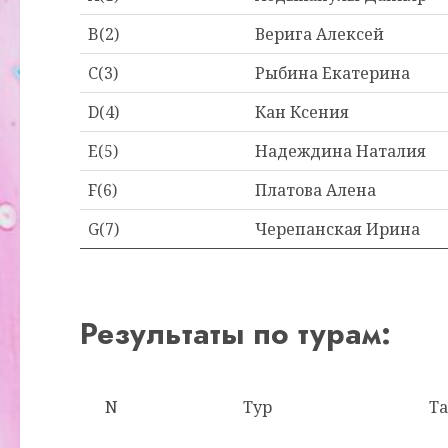
B(2)
Верига Алексей
C(3)
Рыбина Екатерина
D(4)
Кан Ксения
E(5)
Надеждина Наталия
F(6)
Платова Алена
G(7)
Черепанская Ирина
Результаты по турам:
N
Тур
Т