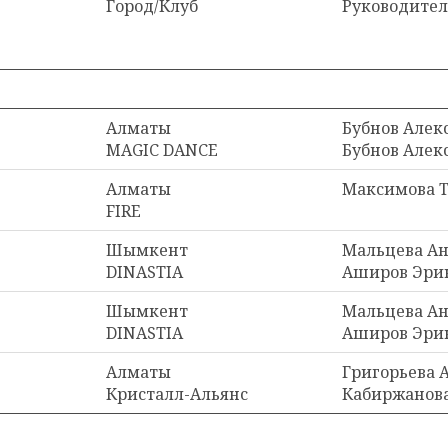
Город/Клуб
Руководите
Алматы
Бубнов Алек
MAGIC DANCE
Бубнов Алек
Алматы
Максимова Т
FIRE
Шымкент
Мальцева Ан
DINASTIA
Аширов Эри
Шымкент
Мальцева Ан
DINASTIA
Аширов Эри
Алматы
Григорьева 
Кристалл-Альянс
Кабиржанов