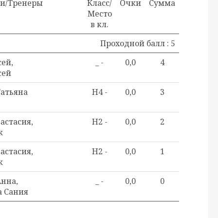
ли/Тренеры
Класс/
Очки
Сумма
Место
в кл.
Проходной балл : 5
сей,
_ -
0,0
4
сей
атьяна
H4 -
0,0
3
астасия,
H2 -
0,0
2
к
астасия,
H2 -
0,0
1
к
Анна,
_ -
0,0
0
а Сания