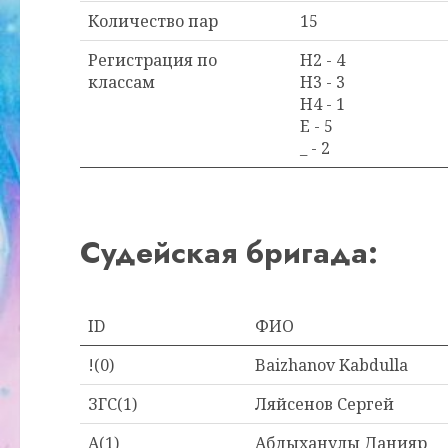
Количество пар
15
Регистрация по
H2 - 4
классам
H3 - 3
H4 - 1
E - 5
_ - 2
Судейская бригада:
ID
ФИО
!(0)
Baizhanov Kabdulla
ЗГС(1)
Ляйсенов Сергей
A(1)
Абдыханулы Данияр