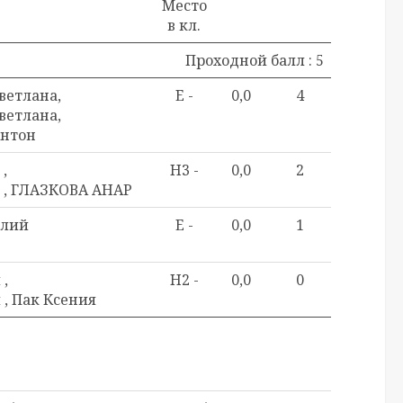
Место
в кл.
Проходной балл : 5
ветлана,
E -
0,0
4
ветлана,
Антон
,
H3 -
0,0
2
ь , ГЛАЗКОВА АНАР
илий
E -
0,0
1
,
H2 -
0,0
0
, Пак Ксения