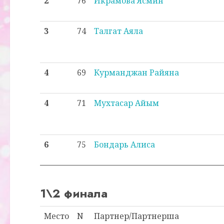
2
76
Икрамова Ясмин
3
74
Талгат Аяла
4
69
Курманджан Райяна
4
71
Мухтасар Айым
6
75
Бондарь Алиса
1\2 финала
Место
N
Партнер/Партнерша