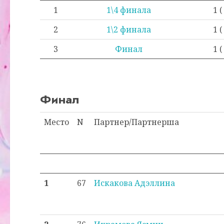
1
1\4 финала
1 (
2
1\2 финала
1 (
3
Финал
1 (
Финал
Место
N
Партнер/Партнерша
1
67
Искакова Адэллина