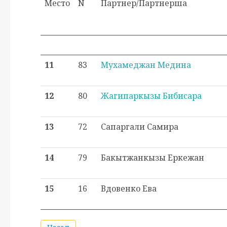
Место
N
Партнер/Партнерша
11
83
Мухамеджан Медина
12
80
Жагипаркызы Бибисара
13
72
Сапаргали Самира
14
79
Бакытжанкызы Еркежан
15
16
Вдовенко Ева