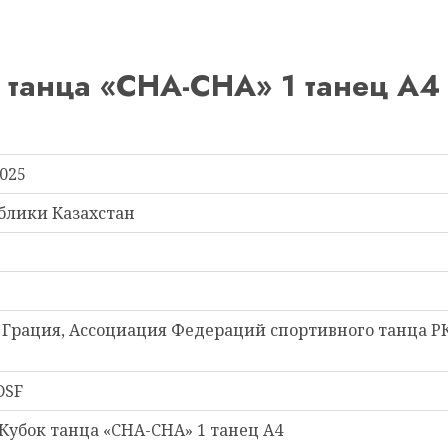
танца «CHA-CHA» 1 танец А4
2025
блики Казахстан
 Грация, Ассоциация Федераций спортивного танца РК
DSF
убок танца «CHA-CHA» 1 танец А4