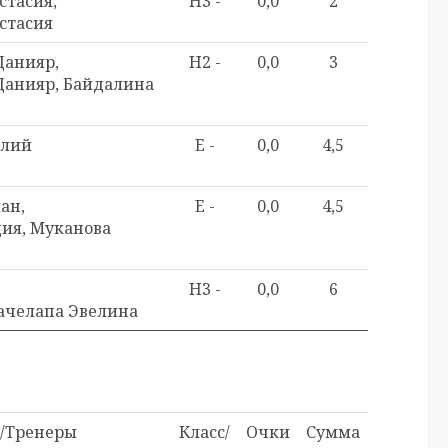
стасия,
H3 -
0,0
2
стасия
Данияр,
H2 -
0,0
3
анияр, Байдалина
илий
E -
0,0
4,5
ан,
E -
0,0
4,5
ия, Муканова
H3 -
0,0
6
Качелапа Эвелина
/Тренеры
Класс/
Очки
Сумма