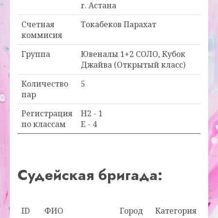
г. Астана
Счетная
Токабеков Парахат
коммисия
Группа
Ювеналы 1+2 СОЛО, Кубок
Джайва (Открытый класс)
Количество
5
пар
Регистрация
H2 - 1
по классам
E - 4
Судейская бригада:
ID
ФИО
Город
Категория