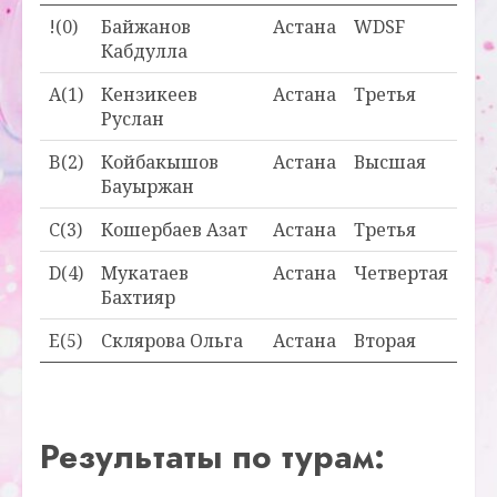
!(0)
Байжанов
Астана
WDSF
Кабдулла
A(1)
Кензикеев
Астана
Третья
Руслан
B(2)
Койбакышов
Астана
Высшая
Бауыржан
C(3)
Кошербаев Азат
Астана
Третья
D(4)
Мукатаев
Астана
Четвертая
Бахтияр
E(5)
Склярова Ольга
Астана
Вторая
Результаты по турам: