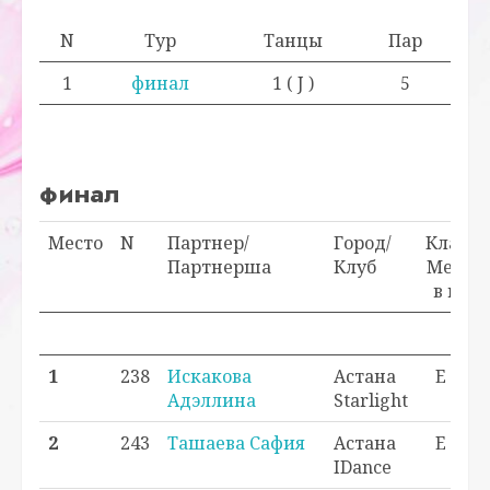
N
Тур
Танцы
Пар
1
финал
1 ( J )
5
финал
Место
N
Партнер/
Город/
Класс/
Партнерша
Клуб
Место
в кл.
Про
1
238
Искакова
Астана
E - 1
Адэллина
Starlight
2
243
Ташаева Сафия
Астана
E - 2
IDance