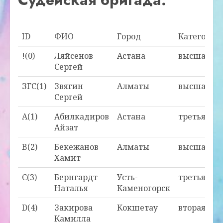
ID
ФИО
Город
Категория
!(0)
Ляйсенов
Астана
высшая
Сергей
ЗГС(1)
Звягин
Алматы
высшая
Сергей
A(1)
Абилкадиров
Астана
третья
Айзат
B(2)
Бекежанов
Алматы
высшая
Хамит
C(3)
Бернгардт
Усть-
третья
Наталья
Каменогорск
D(4)
Закирова
Кокшетау
вторая
Камилла