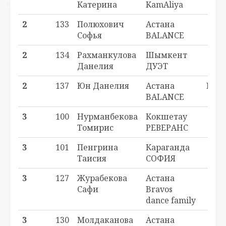
Катерина
KamAliya
2
133
Полюхович
Астана
_ - 2
Софья
BALANCE
2
134
Рахманкулова
Шымкент
_ - 2
Данелия
ДУЭТ
2
137
Юн Данелия
Астана
H2 - 
BALANCE
3
100
Нурманбекова
Кокшетау
_ - 3
Томирис
РЕВЕРАНС
3
101
Пенгрина
Караганда
_ - 3
Таисия
СОФИЯ
3
127
Журабекова
Астана
_ - 3
Сафи
Bravos
dance family
3
130
Молдаканова
Астана
_ - 3