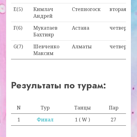
E(5)
Кимлач
Степногоск
вторая
Андрей
F(6)
Мукатаев
Астана
четвертая
Бахтияр
G(7)
Шевченко
Алматы
четвертая
Максим
Результаты по турам:
N
Тур
Танцы
Пар
1
Финал
1 ( W )
27