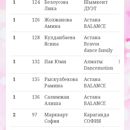
1
124
Белоусова
Шымкент
_ - 1
Лика
ДУЭТ
1
126
Жолжанова
Астана
_ - 1
Амина
BALANCE
1
128
Кулданбаева
Астана
_ - 1
Ясина
Bravos
dance family
1
132
Пак Юми
Алматы
H2 - 
Dancemotion
1
135
Рыскулбекова
Астана
_ - 1
Рамина
BALANCE
1
136
Салимжан
Астана
_ - 1
Алиша
BALANCE
2
97
Маркварт
Караганда
_ - 2
София
СОФИЯ