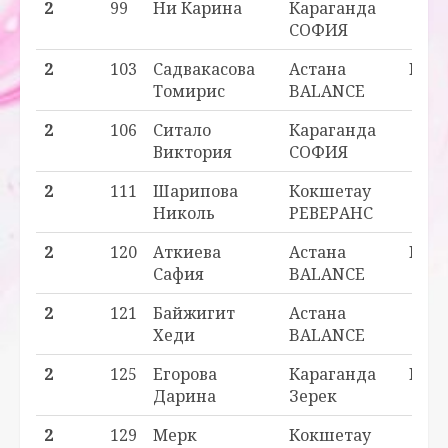
2
99
Ни Карина
Караганда
_ - 2
СОФИЯ
2
103
Садвакасова
Астана
H2 - 
Томирис
BALANCE
2
106
Ситало
Караганда
_ - 2
Виктория
СОФИЯ
2
111
Шарипова
Кокшетау
_ - 2
Николь
РЕВЕРАНС
2
120
Аткиева
Астана
H2 - 
Сафия
BALANCE
2
121
Байжигит
Астана
_ - 2
Хеди
BALANCE
2
125
Егорова
Караганда
H2 - 
Дарина
Зерек
2
129
Мерк
Кокшетау
_ - 2