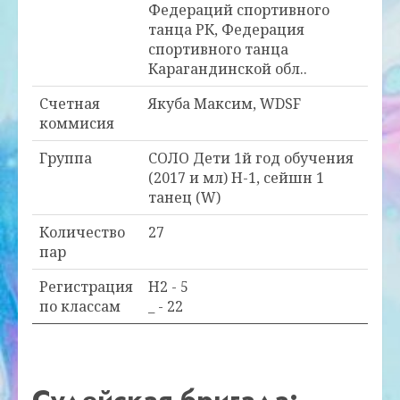
Федераций спортивного
танца РК, Федерация
спортивного танца
Карагандинской обл..
Счетная
Якуба Максим, WDSF
коммисия
Группа
СОЛО Дети 1й год обучения
(2017 и мл) Н-1, сейшн 1
танец (W)
Количество
27
пар
Регистрация
H2 - 5
по классам
_ - 22
Судейская бригада: