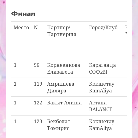
Финал
Место
N
Партнер/
Город/Клуб
Клас
Партнерша
Мест
в кл
П
1
96
Корнеенкова
Караганда
_ - 1
Елизавета
СОФИЯ
1
119
Амришева
Кокшетау
_ - 1
Диляра
KamAliya
1
122
Бакыт Алиша
Астана
_ - 1
BALANCE
1
123
Бекболат
Кокшетау
_ - 1
Томирис
KamAliya