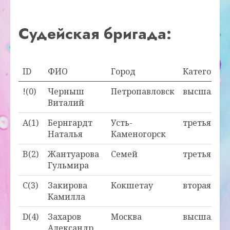
Судейская бригада:
ID
ФИО
Город
Категория
!(0)
Черныш
Петропавловск
высшая
Виталий
A(1)
Бернгардт
Усть-
третья
Наталья
Каменогорск
B(2)
Жантуарова
Семей
третья
Гульмира
C(3)
Закирова
Кокшетау
вторая
Камилла
D(4)
Захаров
Москва
высшая
Александр