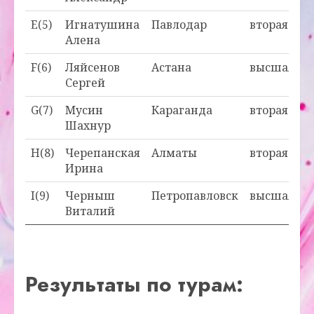
E(5)
Игнатушина
Павлодар
вторая
Алена
F(6)
Ляйсенов
Астана
высшая
Сергей
G(7)
Мусин
Караганда
вторая
Шахнур
H(8)
Черепанская
Алматы
вторая
Ирина
I(9)
Черныш
Петропавловск
высшая
Виталий
Результаты по турам: