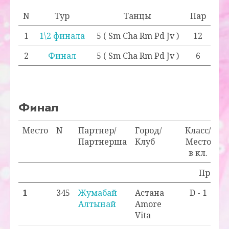
N
Тур
Танцы
Пар
1
1\2 финала
5 ( Sm Cha Rm Pd Jv )
12
2
Финал
5 ( Sm Cha Rm Pd Jv )
6
Финал
Место
N
Партнер/
Город/
Класс/
О
Партнерша
Клуб
Место
в кл.
Проход
1
345
Жумабай
Астана
D - 1
0
Алтынай
Amore
Vita