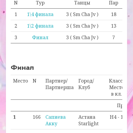
N
Тур
Танцы
Пар
1
1\4 финала
3 ( Sm Cha Jv )
18
2
1\2 финала
3 ( Sm Cha Jv )
13
3
Финал
3 ( Sm Cha Jv )
7
Финал
Место
N
Партнер/
Город/
Класс/
О
Партнерша
Клуб
Место
в кл.
Проход
1
166
Сапиева
Астана
H4 - 1
Акку
Starlight