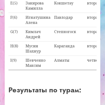
E(5)
Закирова
Кокшетау
вторая
Камилла
F(6)
Игнатушина
Павлодар
вторая
Алена
G(7)
Кимлач
Степногоск
вторая
Андрей
H(8)
Мусин
Караганда
вторая
Шахнур
I(9)
Шевченко
Алматы
четверта
Максим
Результаты по турам: