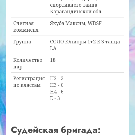
спортивного танца
Карагандинской обл..
Счетная
Якуба Максим, WDSF
коммисия
Группа
СОЛО Юниоры 1+2 E 3 танца
LA
Количество
18
пар
Регистрация
H2 - 3
по классам
H3 - 6
H4 - 6
E - 3
Судейская бригада: