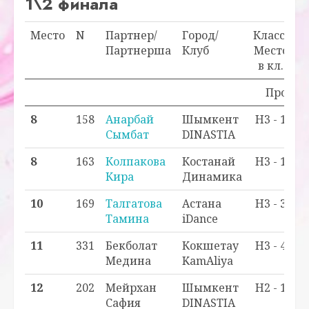
1\2 финала
Место
N
Партнер/
Город/
Класс/
О
Партнерша
Клуб
Место
в кл.
Проходн
8
158
Анарбай
Шымкент
H3 - 1
Сымбат
DINASTIA
8
163
Колпакова
Костанай
H3 - 1
Кира
Динамика
10
169
Талгатова
Астана
H3 - 3
Тамина
iDance
11
331
Бекболат
Кокшетау
H3 - 4
Медина
KamAliya
12
202
Мейрхан
Шымкент
H2 - 1
Сафия
DINASTIA