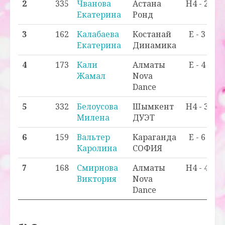
2
335
Чванова
Астана
H4 - 2
Екатерина
Ронд
3
162
Калабаева
Костанай
E - 3
Екатерина
Динамика
4
173
Кали
Алматы
E - 4
Жамал
Nova
Dance
5
332
Белоусова
Шымкент
H4 - 3
Милена
ДУЭТ
6
159
Вальтер
Караганда
E - 6
Каролина
СОФИЯ
7
168
Смирнова
Алматы
H4 - 4
Виктория
Nova
Dance