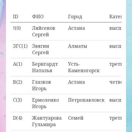
ID
ФИО
Город
Категори
!(0)
Ляйсенов
Астана
высшая
Сергей
ЗГС(1)
Звягин
Алматы
высшая
Сергей
A(1)
Бернгардт
Усть-
третья
Наталья
Каменогорск
B(2)
Глазков
Астана
четверта
Игорь
C(3)
Ермоленко
Петропавловск
высшая
Игорь
D(4)
Жантуарова
Семей
третья
Гульмира