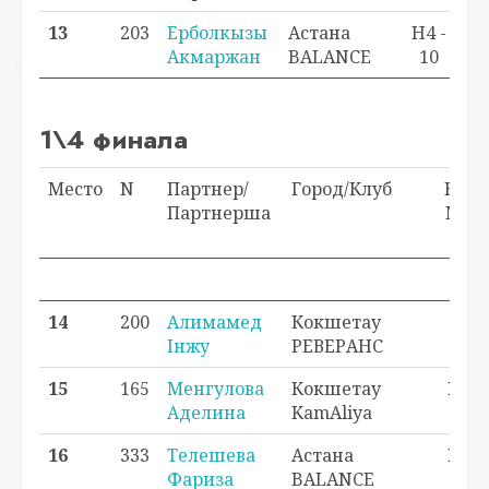
13
203
Ерболкызы
Астана
H4 -
Акмаржан
BALANCE
10
1\4 финала
Место
N
Партнер/
Город/Клуб
Клас
Партнерша
Мест
в кл
Пр
14
200
Алимамед
Кокшетау
H4 
Інжу
РЕВЕРАНС
11
15
165
Менгулова
Кокшетау
H3 - 
Аделина
KamAliya
16
333
Телешева
Астана
H2 - 
Фариза
BALANCE