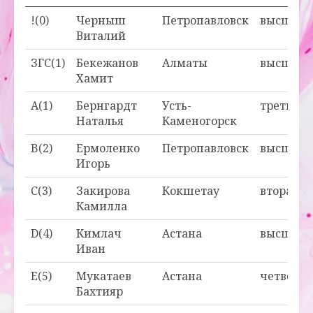
!(0)
Черныш
Петропавловск
высшая
Виталий
ЗГС(1)
Бекежанов
Алматы
высшая
Хамит
A(1)
Бернгардт
Усть-
третья
Наталья
Каменогорск
B(2)
Ермоленко
Петропавловск
высшая
Игорь
C(3)
Закирова
Кокшетау
вторая
Камилла
D(4)
Кимлач
Астана
высшая
Иван
E(5)
Мукатаев
Астана
четверта
Бахтияр