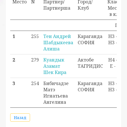
Место
N
Партнер/
Город/
Класс/
Партнерша
Клуб
Место
в кл.
Прох
1
255
Тен Андрей
Караганда
H3 - 1
Шабдыкеева
СОФИЯ
H3 - 1
Алиша
2
279
Куандык
Актобе
H4 - 2
Азамат
ТАГРИДИС
E - 2
Шек Кира
3
254
Бибичадзе
Караганда
H3 - 2
Матэ
СОФИЯ
H3 - 2
Игнатьева
Ангелина
Назад