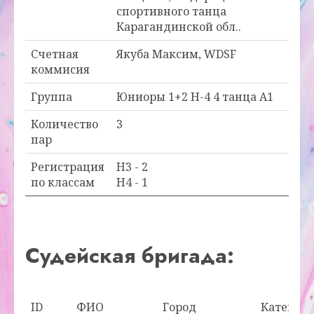
спортивного танца
Карагандинской обл..
Счетная
Якуба Максим, WDSF
коммисия
Группа
Юниоры 1+2 Н-4 4 танца А1
Количество
3
пар
Регистрация
H3 - 2
по классам
H4 - 1
Судейская бригада:
ID
ФИО
Город
Категори