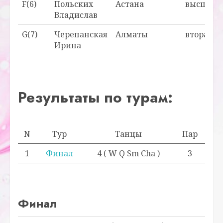
F(6)
Польских
Астана
высшая
Владислав
G(7)
Черепанская
Алматы
вторая
Ирина
Результаты по турам:
N
Тур
Танцы
Пар
1
Финал
4 ( W Q Sm Cha )
3
Финал