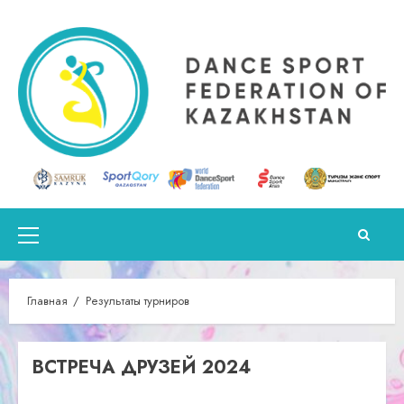
Перейти
к
содержимому
Основное
меню
Главная
Результаты турниров
ВСТРЕЧА ДРУЗЕЙ 2024