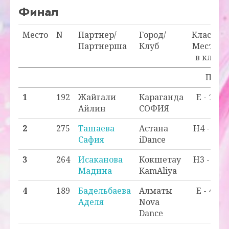
Финал
Место
N
Партнер/
Город/
Класс/
Партнерша
Клуб
Место
в кл.
Прохо
1
192
Жайгали
Караганда
E - 1
Айлин
СОФИЯ
2
275
Ташаева
Астана
H4 - 1
Сафия
iDance
3
264
Исаканова
Кокшетау
H3 - 1
Мадина
KamAliya
4
189
Бадельбаева
Алматы
E - 4
Аделя
Nova
Dance