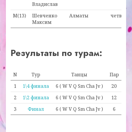
Владислав
M(13)
Шевченко
Алматы
четверт
Максим
Результаты по турам:
N
Тур
Танцы
Пар
1
1\4 финала
6 ( W V Q Sm Cha Jv )
20
2
1\2 финала
6 ( W V Q Sm Cha Jv )
12
3
Финал
6 ( W V Q Sm Cha Jv )
6