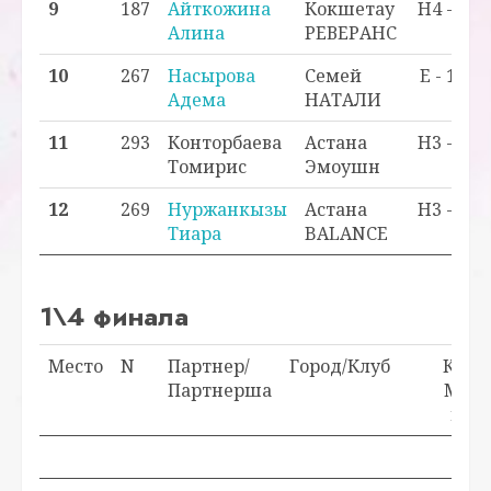
9
187
Айткожина
Кокшетау
H4 - 5
Алина
РЕВЕРАНС
10
267
Насырова
Семей
E - 10
Адема
НАТАЛИ
11
293
Конторбаева
Астана
H3 - 2
Томирис
Эмоушн
12
269
Нуржанкызы
Астана
H3 - 3
Тиара
BALANCE
1\4 финала
Место
N
Партнер/
Город/Клуб
Класс
Партнерша
Мест
в кл.
Про