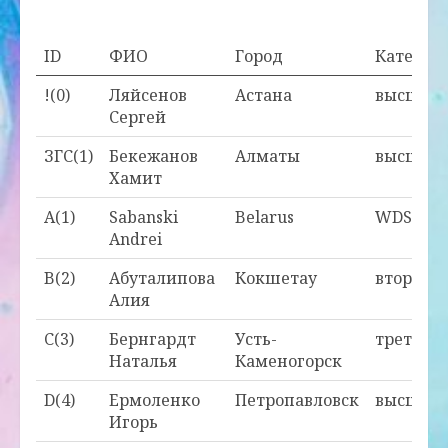
ID
ФИО
Город
Категор
!(0)
Ляйсенов
Астана
высшая
Сергей
ЗГС(1)
Бекежанов
Алматы
высшая
Хамит
A(1)
Sabanski
Belarus
WDSF
Andrei
B(2)
Абуталипова
Кокшетау
вторая
Алия
C(3)
Бернгардт
Усть-
третья
Наталья
Каменогорск
D(4)
Ермоленко
Петропавловск
высшая
Игорь