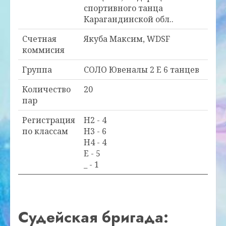
спортивного танца
Карагандинской обл..
Счетная
Якуба Максим, WDSF
коммисия
Группа
СОЛО Ювеналы 2 E 6 танцев
Количество
20
пар
Регистрация
H2 - 4
по классам
H3 - 6
H4 - 4
E - 5
_ - 1
Судейская бригада: