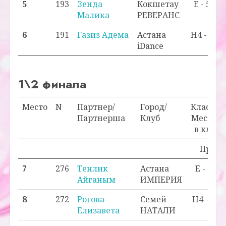
5
193
Зенда
Кокшетау
E - 5
Малика
РЕВЕРАНС
6
191
Газиз Адема
Астана
H4 - 3
iDance
1\2 финала
Место
N
Партнер/
Город/
Класс/
Партнерша
Клуб
Место
в кл.
Проход
7
276
Тенлик
Астана
E - 7
Айганым
ИМПЕРИЯ
8
272
Рогова
Семей
H4 - 4
Елизавета
НАТАЛИ