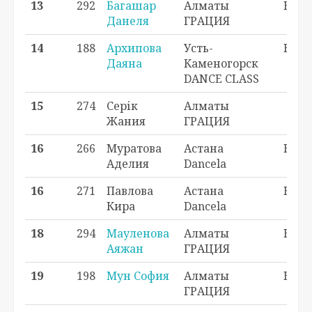
13
292
Багашар
Алматы
H3 - 
Данеля
ГРАЦИЯ
14
188
Архипова
Усть-
H2 - 
Даяна
Каменогорск
DANCE CLASS
15
274
Серік
Алматы
_ -
Жания
ГРАЦИЯ
16
266
Муратова
Астана
H2 - 
Аделия
Dancela
16
271
Павлова
Астана
H3 - 
Кира
Dancela
18
294
Мауленова
Алматы
H2 - 
Аяжан
ГРАЦИЯ
19
198
Мун София
Алматы
H2 - 
ГРАЦИЯ