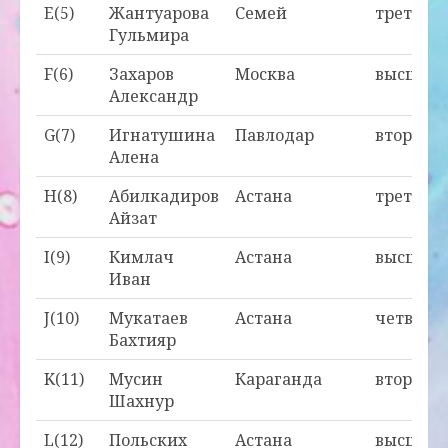
E(5)
Жантуарова
Семей
третья
Гульмира
F(6)
Захаров
Москва
высшая
Александр
G(7)
Игнатушина
Павлодар
вторая
Алена
H(8)
Абилкадиров
Астана
третья
Айзат
I(9)
Кимлач
Астана
высшая
Иван
J(10)
Мукатаев
Астана
четверт
Бахтияр
K(11)
Мусин
Караганда
вторая
Шахнур
L(12)
Польских
Астана
высшая