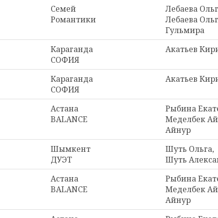
Семей
Лебаева Ольг
Романтики
Лебаева Оль
Гульмира
Караганда
Акатьев Кир
СОФИЯ
Караганда
Акатьев Кир
СОФИЯ
Астана
Рыбина Екат
BALANCE
Меделбек Ай
Айнур
Шымкент
Шуть Ольга,
ДУЭТ
Шуть Алекса
Астана
Рыбина Екат
BALANCE
Меделбек Ай
Айнур