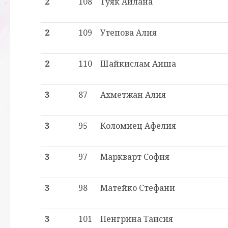
2
108
Туяк Айлана
2
109
Утепова Алия
2
110
Шайкислам Аиша
3
87
Ахметжан Алия
3
95
Коломиец Афелия
3
97
Маркварт София
3
98
Матейко Стефани
3
101
Пенгрина Таисия