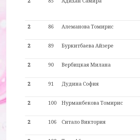
2
85
Адихан Самира
2
86
Алеманова Томирис
2
89
Буркитбаева Айзере
2
90
Вербицкая Милана
2
91
Дудина София
2
100
Нурманбекова Томирис
2
106
Ситало Виктория