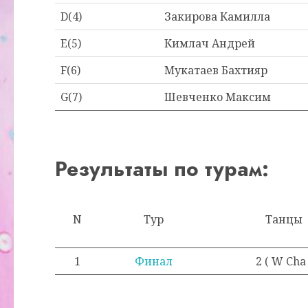
D(4)
Закирова Камилла
E(5)
Кимлач Андрей
F(6)
Мукатаев Бахтияр
G(7)
Шевченко Максим
Результаты по турам:
N
Тур
Танцы
1
Финал
2 ( W Cha 