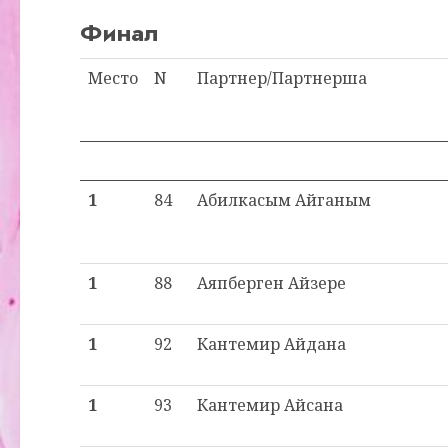
Финал
Место
N
Партнер/Партнерша
1
84
Абилкасым Айганым
1
88
Аяпберген Айзере
1
92
Кантемир Айдана
1
93
Кантемир Айсана