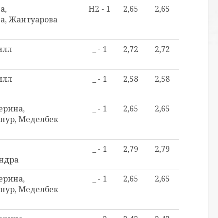
а,
H2 - 1
2,65
2,65
га, Жантуарова
илл
_ - 1
2,72
2,72
илл
_ - 1
2,58
2,58
ерина,
_ - 1
2,65
2,65
нур, Меделбек
_ - 1
2,79
2,79
ндра
ерина,
_ - 1
2,65
2,65
нур, Меделбек