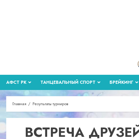
Перейти
к
содержимому
АФСТ РК
ТАНЦЕВАЛЬНЫЙ СПОРТ
БРЕЙКИНГ
Главная
Результаты турниров
ВСТРЕЧА ДРУЗЕ