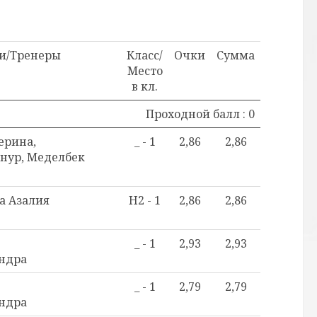
и/Тренеры
Класс/
Очки
Сумма
Место
в кл.
Проходной балл : 0
ерина,
_ - 1
2,86
2,86
нур, Меделбек
а Азалия
H2 - 1
2,86
2,86
_ - 1
2,93
2,93
ндра
_ - 1
2,79
2,79
ндра