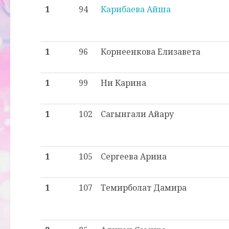
1
94
Карибаева Айша
1
96
Корнеенкова Елизавета
1
99
Ни Карина
1
102
Сагынгали Айару
1
105
Сергеева Арина
1
107
Темирболат Дамира