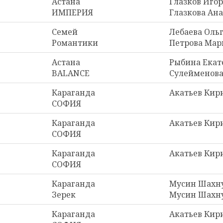
Астана
Глазков Игор
ИМПЕРИЯ
Глазкова Ан
Семей
Лебаева Ольг
Романтики
Петрова Мар
Астана
Рыбина Екат
BALANCE
Сулейменова
Караганда
Акатьев Кир
СОФИЯ
Караганда
Акатьев Кир
СОФИЯ
Караганда
Акатьев Кир
СОФИЯ
Караганда
Мусин Шахну
Зерек
Мусин Шахн
Караганда
Акатьев Кир