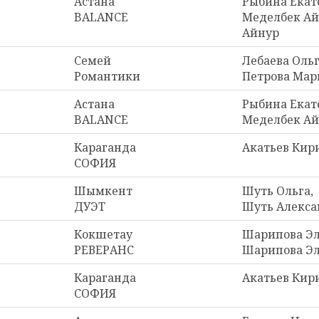
Астана
Рыбина Екат
BALANCE
Меделбек Ай
Айнур
Семей
Лебаева Ольг
Романтики
Петрова Мар
Астана
Рыбина Екат
BALANCE
Меделбек А
Караганда
Акатьев Кир
СОФИЯ
Шымкент
Шуть Ольга,
ДУЭТ
Шуть Алекса
Кокшетау
Шарипова Эл
РЕВЕРАНС
Шарипова Э
Караганда
Акатьев Кир
СОФИЯ