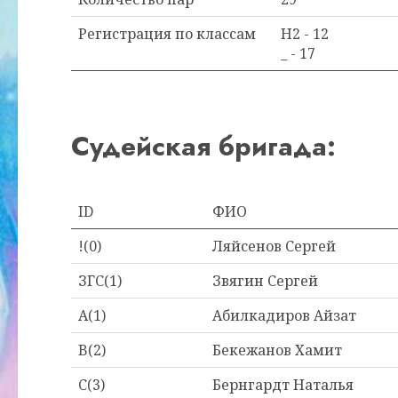
Регистрация по классам
H2 - 12
_ - 17
Судейская бригада:
ID
ФИО
!(0)
Ляйсенов Сергей
ЗГС(1)
Звягин Сергей
A(1)
Абилкадиров Айзат
B(2)
Бекежанов Хамит
C(3)
Бернгардт Наталья